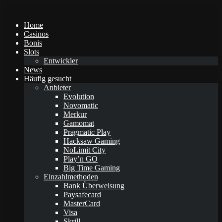
Home
Casinos
Bonis
Slots
Entwickler
News
Häufig gesucht
Anbieter
Evolution
Novomatic
Merkur
Gamomat
Pragmatic Play
Hacksaw Gaming
NoLimit City
Play’n GO
Big Time Gaming
Einzahlmethoden
Bank Überweisung
Paysafecard
MasterCard
Visa
Skrill