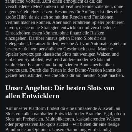
zahlreiche Vorteile. Zum einen ermöglicht es dir, die
verschiedenen Mechaniken und Features kennenzulernen, ohne
eigenes Geld einzusetzen. Besonders für Anfänger ist dies eine
große Hilfe, da sie sich so mit den Regeln und Funktionen
vertraut machen können. Aber auch erfahrene Spieler profitieren
davon, da sie neue Strategien entwickeln und verschiedene
Einsatzhöhen testen können, ohne finanzielle Risiken
einzugehen. Darüber hinaus geben Demo Slots dir die
Gelegenheit, herauszufinden, welche Art von Automatenspiel am
besten zu deinem persönlichen Geschmack passt. Manche
Spieler bevorzugen klassische Slots mit wenigen Walzen und
einfachen Symbolen, während andere moderne Slots mit
zahlreichen Features und komplizierten Bonusmechaniken
bevorzugen. Durch das Testen in der Demo-Version kannst du
gezielt herausfinden, welche Slots dir am meisten Spaß machen.
Unser Angebot: Die besten Slots von
allen Entwicklern
Auf unserer Plattform findest du eine umfassende Auswahl an
Slots von allen namhaften Entwicklern der Branche. Egal, ob du
Slots mit Freispielen, Multiplikatoren, kaskadierenden Walzen
oder progressiven Jackpots suchst – wir bieten dir eine riesige
Bandbreite an Optionen. Unsere Sammlung wird ständig