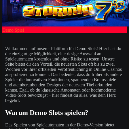
Demo Spiel
Willkommen auf unserer Plattform für Demo Slots! Hier hast du
die einzigartige Möglichkeit, eine riesige Auswahl an
Spielautomaten kostenlos und ohne Risiko zu testen. Unsere
Seite bietet dir den Vorteil, die neuesten Slots oft bis zu zwei
Wochen vor ihrer offiziellen Veröffentlichung in Online-Casinos
ausprobieren zu können. Das bedeutet, dass du früher als andere
Spieler die innovativen Funktionen, spannenden Bonusspiele
und atemberaubenden Designs der neuesten Titel erkunden
kannst. Egal, ob du klassische Automaten oder hochmoderne
Video-Slots bevorzugst – hier findest du alles, was dein Herz
begehrt.
Warum Demo Slots spielen?
Das Spielen von Spielautomaten in der Demo-Version bietet