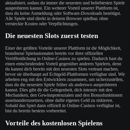
aktualisiert, sodass du immer die neuesten und beliebtesten Spiele
ausprobieren kannst. Ein weiterer Vorteil unserer Plattform ist,
dass du keine Anmeldung oder Software-Downloads benötigst.
Alle Spiele sind direkt in deinem Browser spielbar, ohne
versteckte Kosten oder Verpflichtungen.
Die neuesten Slots zuerst testen
Einer der größten Vorteile unserer Plattform ist die Möglichkeit,
brandneue Spielautomaten bereits vor ihrer offiziellen
Veröffentlichung in Online-Casinos zu spielen. Dadurch hast du
einen entscheidenden Vorteil gegenüber anderen Spielern, denn
du kannst dich bereits mit den neuesten Slots vertraut machen,
bevor sie überhaupt auf Echtgeld-Plattformen verfügbar sind. Wir
arbeiten eng mit den Entwicklern zusammen, um sicherzustellen,
dass du die neuesten Spiele früher als anderswo ausprobieren
kannst. Dies gibt dir die Gelegenheit, dich intensiv mit den
Mechaniken, den Gewinnpotenzialen und den Bonusfunktionen
auseinanderzusetzen, ohne dafür eigenes Geld zu riskieren.
Sobald das Spiel dann offiziell in Online-Casinos verfügbar ist,
bist du bereits bestens vorbereitet.
Vorteile des kostenlosen Spielens