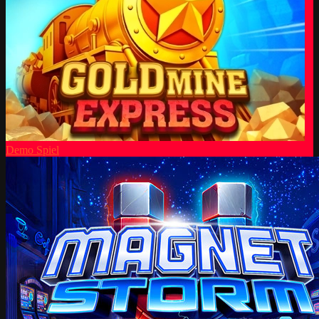
Demo Spiel