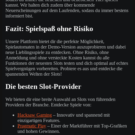
kannst. Wir halten dich zudem über kommende
Neuerscheinungen auf dem Laufenden, sodass du immer bestens
informiert bist.
Fazit: Spielspaß ohne Risiko
Unsere Plattform bietet dir die perfekte Möglichkeit,
Spielautomaten in der Demo-Version auszuprobieren und dabei
neue Lieblingsspiele zu entdecken. Ohne Risiko, ohne
Anmeldung und ohne versteckte Kosten kannst du alle
Funktionen der neuesten Slots testen und dich optimal auf echtes
Spielvergnügen vorbereiten. Probiere es aus und entdecke die
spannenden Welten der Slots!
Die besten Slot-Provider
Wir bieten dir eine breite Auswahl an Slots von führenden
Providern der Branche. Entdecke Spiele von:
Hacksaw Gaming
– Innovativ und spannend mit
einzigartigen Features.
Pragmatic Play
– Einer der Marktführer mit Top-Grafiken
und hohen Gewinnen.