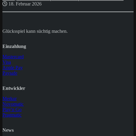
18. Februar 2026
Glücksspiel kann süchtig machen.
Einzahlung
Mastercard
Visa
Apple Pay
Paysafe
Entwickler
Merkur
Novomatic
Play'n Go
Pragmatic
News