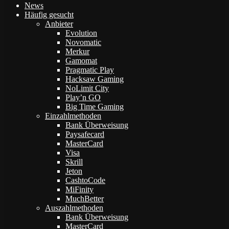
News
Häufig gesucht
Anbieter
Evolution
Novomatic
Merkur
Gamomat
Pragmatic Play
Hacksaw Gaming
NoLimit City
Play’n GO
Big Time Gaming
Einzahlmethoden
Bank Überweisung
Paysafecard
MasterCard
Visa
Skrill
Jeton
CashtoCode
MiFinity
MuchBetter
Auszahlmethoden
Bank Überweisung
MasterCard