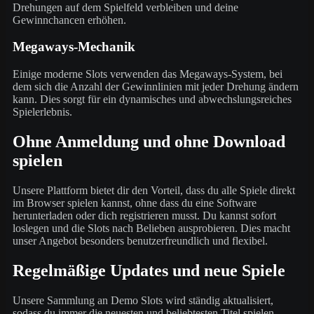
Drehungen auf dem Spielfeld verbleiben und deine
Gewinnchancen erhöhen.
Megaways-Mechanik
Einige moderne Slots verwenden das Megaways-System, bei
dem sich die Anzahl der Gewinnlinien mit jeder Drehung ändern
kann. Dies sorgt für ein dynamisches und abwechslungsreiches
Spielerlebnis.
Ohne Anmeldung und ohne Download
spielen
Unsere Plattform bietet dir den Vorteil, dass du alle Spiele direkt
im Browser spielen kannst, ohne dass du eine Software
herunterladen oder dich registrieren musst. Du kannst sofort
loslegen und die Slots nach Belieben ausprobieren. Dies macht
unser Angebot besonders benutzerfreundlich und flexibel.
Regelmäßige Updates und neue Spiele
Unsere Sammlung an Demo Slots wird ständig aktualisiert,
sodass du immer die neuesten und beliebtesten Titel spielen