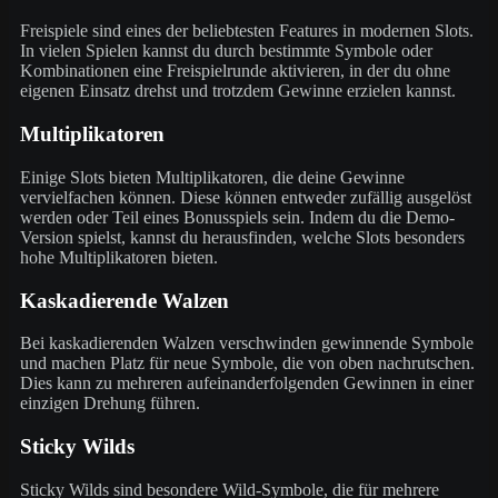
Freispiele sind eines der beliebtesten Features in modernen Slots.
In vielen Spielen kannst du durch bestimmte Symbole oder
Kombinationen eine Freispielrunde aktivieren, in der du ohne
eigenen Einsatz drehst und trotzdem Gewinne erzielen kannst.
Multiplikatoren
Einige Slots bieten Multiplikatoren, die deine Gewinne
vervielfachen können. Diese können entweder zufällig ausgelöst
werden oder Teil eines Bonusspiels sein. Indem du die Demo-
Version spielst, kannst du herausfinden, welche Slots besonders
hohe Multiplikatoren bieten.
Kaskadierende Walzen
Bei kaskadierenden Walzen verschwinden gewinnende Symbole
und machen Platz für neue Symbole, die von oben nachrutschen.
Dies kann zu mehreren aufeinanderfolgenden Gewinnen in einer
einzigen Drehung führen.
Sticky Wilds
Sticky Wilds sind besondere Wild-Symbole, die für mehrere