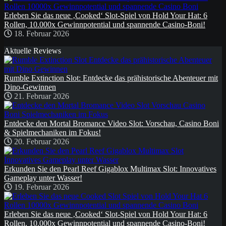
Erleben Sie das neue ‚Cooked‘ Slot-Spiel von Hold Your Hat: 6
Rollen, 10.000x Gewinnpotential und spannende Casino-Boni!
18. Februar 2026
Aktuelle Reviews
Rumble Extinction Slot: Entdecke das prähistorische Abenteuer mit
Dino-Gewinnen
21. Februar 2026
Entdecke den Mortal Bromance Video Slot: Vorschau, Casino Boni
& Spielmechaniken im Fokus!
20. Februar 2026
Erkunden Sie den Pearl Reef Gigablox Multimax Slot: Innovatives
Gameplay unter Wasser!
19. Februar 2026
Erleben Sie das neue ‚Cooked‘ Slot-Spiel von Hold Your Hat: 6
Rollen, 10.000x Gewinnpotential und spannende Casino-Boni!