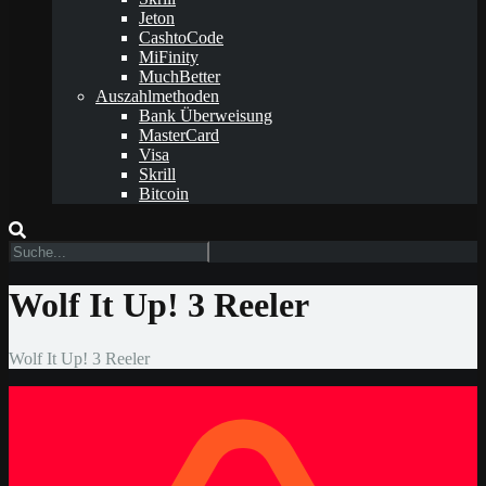
Jeton
CashtoCode
MiFinity
MuchBetter
Auszahlmethoden
Bank Überweisung
MasterCard
Visa
Skrill
Bitcoin
Wolf It Up! 3 Reeler
Wolf It Up! 3 Reeler