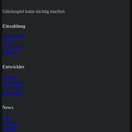
Glücksspiel kann süchtig machen.
Einzahlung
Mastercard
Visa
Apple Pay
Paysafe
Entwickler
Merkur
Novomatic
Play'n Go
Pragmatic
News
Alle
Casinos
Partner