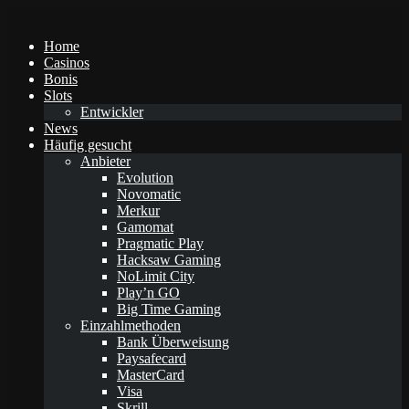
Home
Casinos
Bonis
Slots
Entwickler
News
Häufig gesucht
Anbieter
Evolution
Novomatic
Merkur
Gamomat
Pragmatic Play
Hacksaw Gaming
NoLimit City
Play’n GO
Big Time Gaming
Einzahlmethoden
Bank Überweisung
Paysafecard
MasterCard
Visa
Skrill