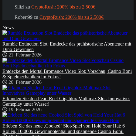
Silizi
zu
CryptoRush: 200% bis zu 2.500€
Robert99
zu
CryptoRush: 200% bis zu 2.500€
News
Rumble Extinction Slot: Entdecke das prähistorische Abenteuer mit
Dino-Gewinnen
21. Februar 2026
Entdecke den Mortal Bromance Video Slot: Vorschau, Casino Boni
& Spielmechaniken im Fokus!
20. Februar 2026
Erkunden Sie den Pearl Reef Gigablox Multimax Slot: Innovatives
Gameplay unter Wasser!
19. Februar 2026
Erleben Sie das neue ‚Cooked‘ Slot-Spiel von Hold Your Hat: 6
Rollen, 10.000x Gewinnpotential und spannende Casino-Boni!