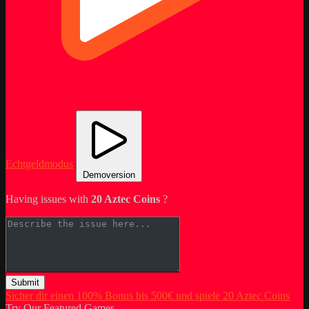
Echtgeldmodus
Demoversion
Having issues with
20 Aztec Coins
?
Submit
Sicher dir einen 100% Bonus bis 500€ und spiele 20 Aztec Coins
Try Our Featured Games