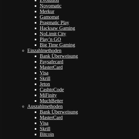
Evolution
Novomatic
Merkur
Gamomat
Pragmatic Play
Hacksaw Gaming
NoLimit City
Play’n GO
Big Time Gaming
Einzahlmethoden
Bank Überweisung
Paysafecard
MasterCard
Visa
Skrill
Jeton
CashtoCode
MiFinity
MuchBetter
Auszahlmethoden
Bank Überweisung
MasterCard
Visa
Skrill
Bitcoin