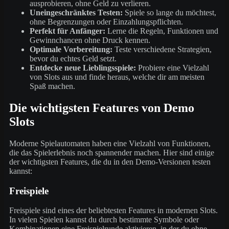
ausprobieren, ohne Geld zu verlieren.
Uneingeschränktes Testen:
Spiele so lange du möchtest,
ohne Begrenzungen oder Einzahlungspflichten.
Perfekt für Anfänger:
Lerne die Regeln, Funktionen und
Gewinnchancen ohne Druck kennen.
Optimale Vorbereitung:
Teste verschiedene Strategien,
bevor du echtes Geld setzt.
Entdecke neue Lieblingsspiele:
Probiere eine Vielzahl
von Slots aus und finde heraus, welche dir am meisten
Spaß machen.
Die wichtigsten Features von Demo
Slots
Moderne Spielautomaten haben eine Vielzahl von Funktionen,
die das Spielerlebnis noch spannender machen. Hier sind einige
der wichtigsten Features, die du in den Demo-Versionen testen
kannst:
Freispiele
Freispiele sind eines der beliebtesten Features in modernen Slots.
In vielen Spielen kannst du durch bestimmte Symbole oder
Kombinationen eine Freispielrunde aktivieren, in der du ohne