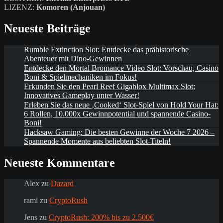
LIZENZ:
Komoren (Anjouan)
Neueste Beiträge
Rumble Extinction Slot: Entdecke das prähistorische
Abenteuer mit Dino-Gewinnen
Entdecke den Mortal Bromance Video Slot: Vorschau, Casino
Boni & Spielmechaniken im Fokus!
Erkunden Sie den Pearl Reef Gigablox Multimax Slot:
Innovatives Gameplay unter Wasser!
Erleben Sie das neue ‚Cooked‘ Slot-Spiel von Hold Your Hat:
6 Rollen, 10.000x Gewinnpotential und spannende Casino-
Boni!
Hacksaw Gaming: Die besten Gewinne der Woche 7 2026 –
Spannende Momente aus beliebten Slot-Titeln!
Neueste Kommentare
Alex
zu
Dazard
rami
zu
CryptoRush
Jens
zu
CryptoRush: 200% bis zu 2.500€