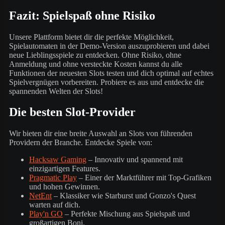
Fazit: Spielspaß ohne Risiko
Unsere Plattform bietet dir die perfekte Möglichkeit,
Spielautomaten in der Demo-Version auszuprobieren und dabei
neue Lieblingsspiele zu entdecken. Ohne Risiko, ohne
Anmeldung und ohne versteckte Kosten kannst du alle
Funktionen der neuesten Slots testen und dich optimal auf echtes
Spielvergnügen vorbereiten. Probiere es aus und entdecke die
spannenden Welten der Slots!
Die besten Slot-Provider
Wir bieten dir eine breite Auswahl an Slots von führenden
Providern der Branche. Entdecke Spiele von:
Hacksaw Gaming
– Innovativ und spannend mit
einzigartigen Features.
Pragmatic Play
– Einer der Marktführer mit Top-Grafiken
und hohen Gewinnen.
NetEnt
– Klassiker wie Starburst und Gonzo's Quest
warten auf dich.
Play'n GO
– Perfekte Mischung aus Spielspaß und
großartigen Boni.