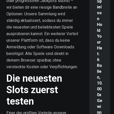
oder progressiven Jackpots suchst –
Sp
iel
wir bieten dir eine riesige Bandbreite an
vo
Optionen. Unsere Sammlung wird
n
ständig aktualisiert, sodass du immer
Ho
die neuesten und beliebtesten Spiele
ld
ausprobieren kannst. Ein weiterer Vorteil
Yo
unserer Plattform ist, dass du keine
ur
Anmeldung oder Software-Downloads
Ha
benötigst. Alle Spiele sind direkt in
t:
6
deinem Browser spielbar, ohne
Ro
versteckte Kosten oder Verpflichtungen.
lle
Die neuesten
n,
10.
Slots zuerst
00
0x
testen
Ge
wi
nn
Einer der größten Vorteile unserer