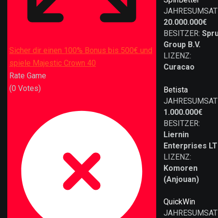
JAHRESUMSAT
20.000.000€
BESITZER:
Spru
Group B.V.
Sicher dir einen 100% Bonus bis 500€ und
LIZENZ:
spiele Majestic Crown 40
Curacao
Rate Game
(
0
Votes)
Betista
JAHRESUMSAT
1.000.000€
BESITZER:
Liernin
Enterprises L
LIZENZ:
Komoren
(Anjouan)
QuickWin
JAHRESUMSAT