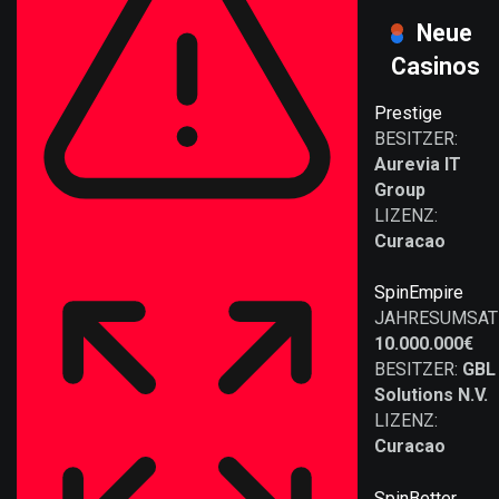
Neue
Casinos
Prestige
BESITZER:
Aurevia IT
Group
LIZENZ:
Curacao
SpinEmpire
JAHRESUMSAT
10.000.000€
BESITZER:
GBL
Solutions N.V.
LIZENZ:
Curacao
SpinBetter