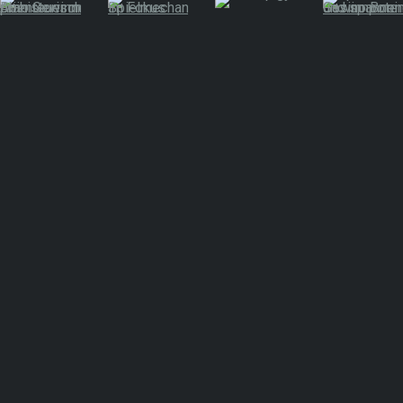
Rumble
Entdecke
Erkunden
Extinction
den
Sie
Slot:
Mortal
den
Entdecke
Bromance
Pearl
das
Video
Reef
prähistorische
Slot:
Gigablox
Abenteuer
Vorschau,
Multimax
mit
Casino
Slot:
Dino-
Boni
Innovatives
Gewinnen
&
Gameplay
Spielmechaniken
unter
21.
Februar
im
Wasser!
2026
Fokus!
19.
Februar
20.
2026
Februar
2026