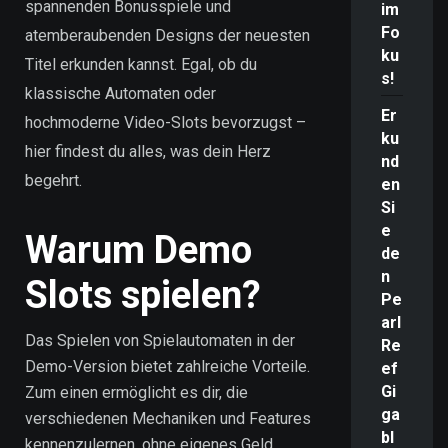
spannenden Bonusspiele und
im
Fo
atemberaubenden Designs der neuesten
ku
Titel erkunden kannst. Egal, ob du
s!
klassische Automaten oder
Er
hochmoderne Video-Slots bevorzugst –
ku
hier findest du alles, was dein Herz
nd
begehrt.
en
Si
e
Warum Demo
de
n
Slots spielen?
Pe
arl
Das Spielen von Spielautomaten in der
Re
Demo-Version bietet zahlreiche Vorteile.
ef
Gi
Zum einen ermöglicht es dir, die
ga
verschiedenen Mechaniken und Features
bl
kennenzulernen, ohne eigenes Geld