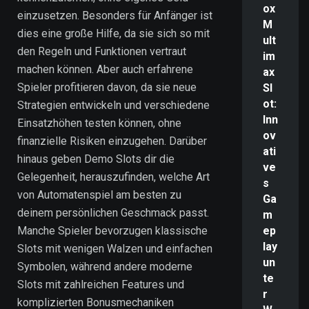
ox
einzusetzen. Besonders für Anfänger ist
M
dies eine große Hilfe, da sie sich so mit
ult
den Regeln und Funktionen vertraut
im
machen können. Aber auch erfahrene
ax
Spieler profitieren davon, da sie neue
Sl
ot:
Strategien entwickeln und verschiedene
Inn
Einsatzhöhen testen können, ohne
ov
finanzielle Risiken einzugehen. Darüber
ati
hinaus geben Demo Slots dir die
ve
Gelegenheit, herauszufinden, welche Art
s
von Automatenspiel am besten zu
Ga
deinem persönlichen Geschmack passt.
m
ep
Manche Spieler bevorzugen klassische
lay
Slots mit wenigen Walzen und einfachen
un
Symbolen, während andere moderne
te
Slots mit zahlreichen Features und
r
komplizierten Bonusmechaniken