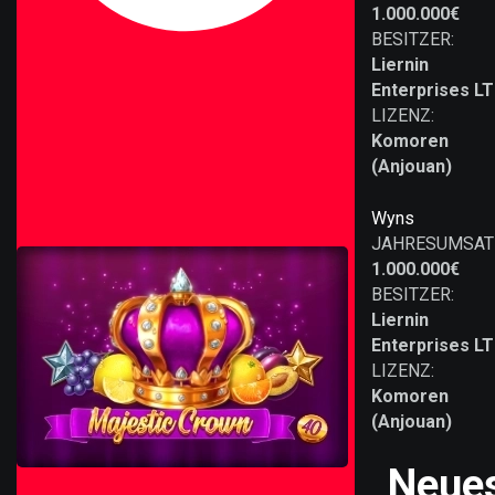
1.000.000€
BESITZER:
Liernin
Enterprises L
LIZENZ:
Komoren
(Anjouan)
Wyns
JAHRESUMSAT
1.000.000€
BESITZER:
Liernin
Enterprises L
LIZENZ:
Komoren
(Anjouan)
Neue