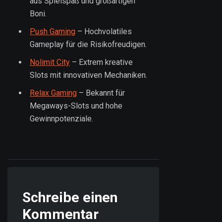
aus Spielspaß und großartigen
Boni.
Push Gaming
– Hochvolatiles
Gameplay für die Risikofreudigen.
Nolimit City
– Extrem kreative
Slots mit innovativen Mechaniken.
Relax Gaming
– Bekannt für
Megaways-Slots und hohe
Gewinnpotenziale.
Schreibe einen
Kommentar