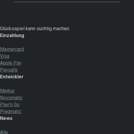
Glücksspiel kann süchtig machen.
Einzahlung
Mastercard
Visa
Apple Pay
Paysafe
Entwickler
Merkur
Novomatic
Play'n Go
Pragmatic
News
Alle