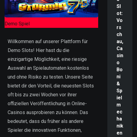
Sl
ot:
Vo
Demo Spiel
rs
ch
au,
Willkommen auf unserer Plattform für
Ca
Demo Slots! Hier hast du die
sin
einzigartige Möglichkeit, eine riesige
o
Auswahl an Spielautomaten kostenlos
Bo
ni
und ohne Risiko zu testen. Unsere Seite
&
bietet dir den Vorteil, die neuesten Slots
Sp
oft bis zu zwei Wochen vor ihrer
iel
offiziellen Veröffentlichung in Online-
m
ec
Casinos ausprobieren zu können. Das
ha
bedeutet, dass du früher als andere
nik
Spieler die innovativen Funktionen,
en