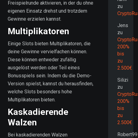
Freispielrunde aktivieren, in der du ohne
zu
eigenen Einsatz drehst und trotzdem
CryptoRu
Gewinne erzielen kannst.
Jens
Multiplikatoren
zu
CryptoRu
Einige Slots bieten Multiplikatoren, die
200%
deine Gewinne vervielfachen können.
bis
Diese können entweder zufällig
zu
ausgelöst werden oder Teil eines
2.500€
Bonusspiels sein. Indem du die Demo-
Silizi
Version spielst, kannst du herausfinden,
zu
welche Slots besonders hohe
CryptoRu
Multiplikatoren bieten.
200%
bis
Kaskadierende
zu
Walzen
2.500€
Robert99
Bei kaskadierenden Walzen