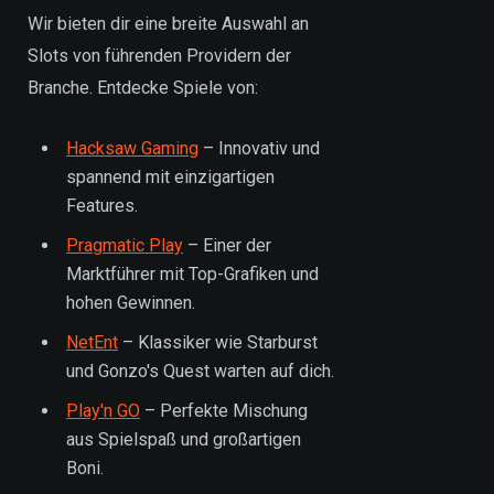
Wir bieten dir eine breite Auswahl an
Slots von führenden Providern der
Branche. Entdecke Spiele von:
Hacksaw Gaming
– Innovativ und
spannend mit einzigartigen
Features.
Pragmatic Play
– Einer der
Marktführer mit Top-Grafiken und
hohen Gewinnen.
NetEnt
– Klassiker wie Starburst
und Gonzo's Quest warten auf dich.
Play'n GO
– Perfekte Mischung
aus Spielspaß und großartigen
Boni.