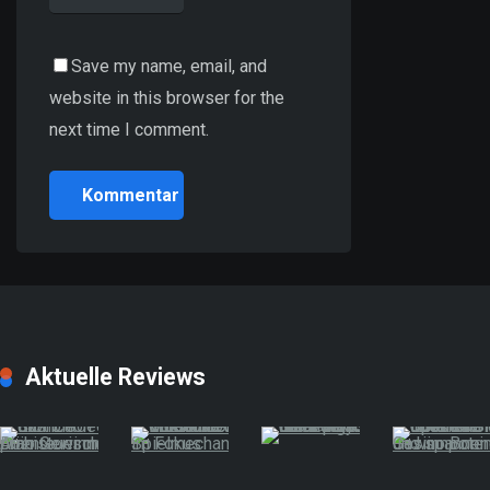
Save my name, email, and
website in this browser for the
next time I comment.
Aktuelle Reviews
Rumble
Entdecke
Erkunden
Extinction
den
Sie
Slot:
Mortal
den