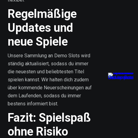
Regelmäßige
Updates und
neue Spiele
Unsere Sammlung an Demo Slots wird
ständig aktualisiert, sodass du immer
die neuesten und beliebtesten Titel
spielen kannst. Wir halten dich zudem
über kommende Neuerscheinungen auf
dem Laufenden, sodass du immer
bestens informiert bist.
Fazit: Spielspaß
ohne Risiko