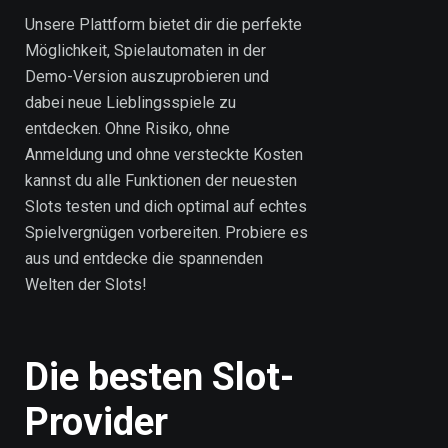
Unsere Plattform bietet dir die perfekte
Möglichkeit, Spielautomaten in der
Demo-Version auszuprobieren und
dabei neue Lieblingsspiele zu
entdecken. Ohne Risiko, ohne
Anmeldung und ohne versteckte Kosten
kannst du alle Funktionen der neuesten
Slots testen und dich optimal auf echtes
Spielvergnügen vorbereiten. Probiere es
aus und entdecke die spannenden
Welten der Slots!
Die besten Slot-
Provider