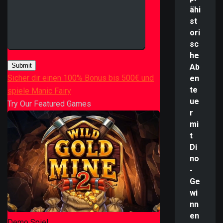
ähi
st
ori
sc
he
Submit
Ab
Sicher dir einen 100% Bonus bis 500€ und
en
te
spiele Manic Fairy
ue
Try Our Featured Games
r
mi
t
Di
no
-
Ge
wi
nn
en
Demo Spiel