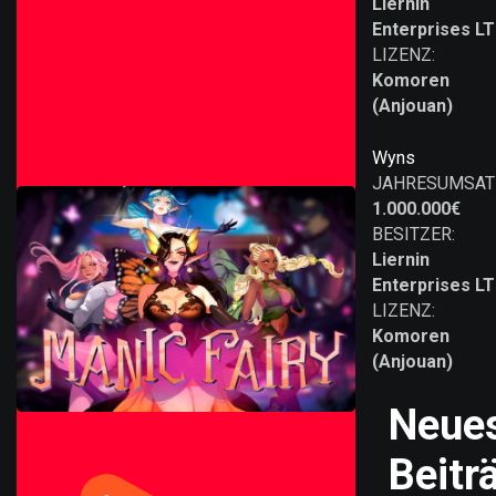
Liernin
Enterprises L
LIZENZ:
Komoren
(Anjouan)
Wyns
JAHRESUMSAT
1.000.000€
BESITZER:
Liernin
Enterprises L
LIZENZ:
Komoren
(Anjouan)
Neue
Beitr