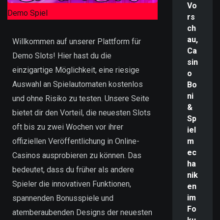
Vo
Demo Spiel
rs
ch
au,
Willkommen auf unserer Plattform für
Ca
Demo Slots! Hier hast du die
sin
einzigartige Möglichkeit, eine riesige
o
Auswahl an Spielautomaten kostenlos
Bo
ni
und ohne Risiko zu testen. Unsere Seite
&
bietet dir den Vorteil, die neuesten Slots
Sp
oft bis zu zwei Wochen vor ihrer
iel
m
offiziellen Veröffentlichung in Online-
ec
Casinos ausprobieren zu können. Das
ha
bedeutet, dass du früher als andere
nik
Spieler die innovativen Funktionen,
en
im
spannenden Bonusspiele und
Fo
atemberaubenden Designs der neuesten