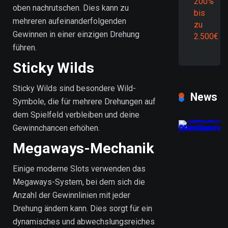
200%
oben nachrutschen. Dies kann zu
bis
mehreren aufeinanderfolgenden
zu
Gewinnen in einer einzigen Drehung
2.500€
führen.
Sticky Wilds
Sticky Wilds sind besondere Wild-
News
Symbole, die für mehrere Drehungen auf
dem Spielfeld verbleiben und deine
Gewinnchancen erhöhen.
Megaways-Mechanik
Einige moderne Slots verwenden das
Megaways-System, bei dem sich die
Anzahl der Gewinnlinien mit jeder
Drehung ändern kann. Dies sorgt für ein
dynamisches und abwechslungsreiches