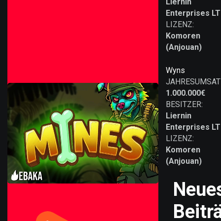
Liernin
Enterprises L
LIZENZ:
Komoren
(Anjouan)
Wyns
JAHRESUMSAT
1.000.000€
BESITZER:
Liernin
Enterprises L
LIZENZ:
Komoren
(Anjouan)
Neue
Beitr