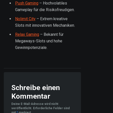
Push Gaming
– Hochvolatiles
Gameplay für die Risikofreudigen.
Nolimit City
– Extrem kreative
Slots mit innovativen Mechaniken.
Relax Gaming
– Bekannt für
Megaways-Slots und hohe
Gewinnpotenziale.
Schreibe einen
Kommentar
Deine E-Mail-Adresse wird nicht
veröffentlicht.
Erforderliche Felder sind
mit
*
markiert