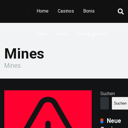
Home
Casinos
Bonis
Slots
News
Häufig gesucht
Mines
Mines
Suchen
Suchen
Neue