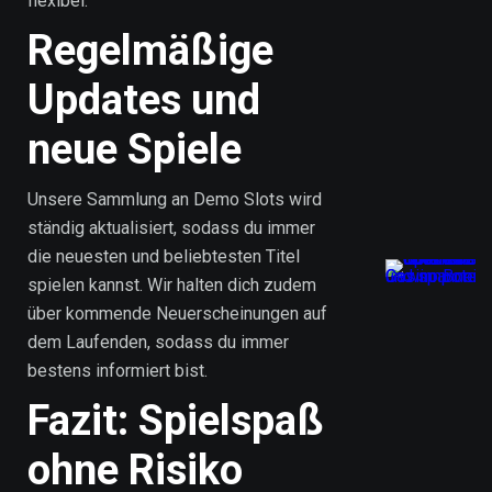
flexibel.
Regelmäßige
Updates und
neue Spiele
Unsere Sammlung an Demo Slots wird
ständig aktualisiert, sodass du immer
die neuesten und beliebtesten Titel
spielen kannst. Wir halten dich zudem
über kommende Neuerscheinungen auf
dem Laufenden, sodass du immer
bestens informiert bist.
Fazit: Spielspaß
ohne Risiko