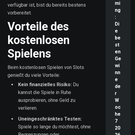
mi
verfügbar ist, bist du bereits bestens
ng
vorbereitet.
:
Vorteile des
Di
e
kostenlosen
be
st
Spielens
en
Ge
wi
Beim kostenlosen Spielen von Slots
nn
genießt du viele Vorteile:
e
Kein finanzielles Risiko:
Du
de
kannst die Spiele in Ruhe
r
W
ausprobieren, ohne Geld zu
oc
verlieren.
he
Uneingeschränktes Testen:
7
Spiele so lange du möchtest, ohne
20
Begrenzungen oder
26