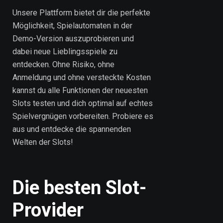
Unsere Plattform bietet dir die perfekte
Möglichkeit, Spielautomaten in der
Demo-Version auszuprobieren und
dabei neue Lieblingsspiele zu
entdecken. Ohne Risiko, ohne
Anmeldung und ohne versteckte Kosten
kannst du alle Funktionen der neuesten
Slots testen und dich optimal auf echtes
Spielvergnügen vorbereiten. Probiere es
aus und entdecke die spannenden
Welten der Slots!
Die besten Slot-
Provider