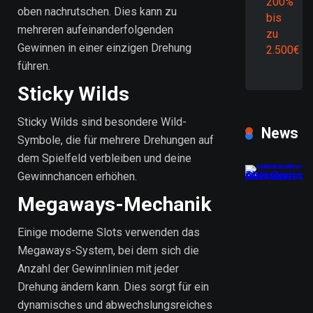
200%
oben nachrutschen. Dies kann zu
bis
mehreren aufeinanderfolgenden
zu
Gewinnen in einer einzigen Drehung
2.500€
führen.
Sticky Wilds
Sticky Wilds sind besondere Wild-
News
Symbole, die für mehrere Drehungen auf
dem Spielfeld verbleiben und deine
Gewinnchancen erhöhen.
Megaways-Mechanik
Einige moderne Slots verwenden das
Megaways-System, bei dem sich die
Anzahl der Gewinnlinien mit jeder
Drehung ändern kann. Dies sorgt für ein
dynamisches und abwechslungsreiches