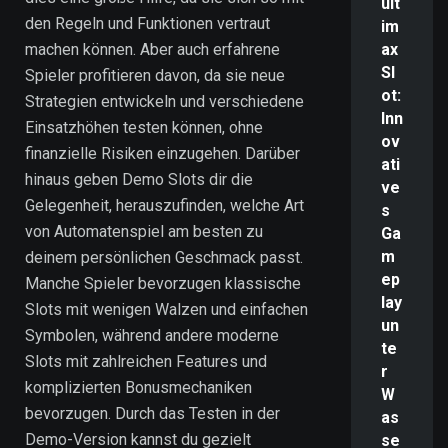
ult
den Regeln und Funktionen vertraut
im
ax
machen können. Aber auch erfahrene
Sl
Spieler profitieren davon, da sie neue
ot:
Strategien entwickeln und verschiedene
Inn
Einsatzhöhen testen können, ohne
ov
finanzielle Risiken einzugehen. Darüber
ati
hinaus geben Demo Slots dir die
ve
Gelegenheit, herauszufinden, welche Art
s
von Automatenspiel am besten zu
Ga
m
deinem persönlichen Geschmack passt.
ep
Manche Spieler bevorzugen klassische
lay
Slots mit wenigen Walzen und einfachen
un
Symbolen, während andere moderne
te
Slots mit zahlreichen Features und
r
komplizierten Bonusmechaniken
W
bevorzugen. Durch das Testen in der
as
Demo-Version kannst du gezielt
se