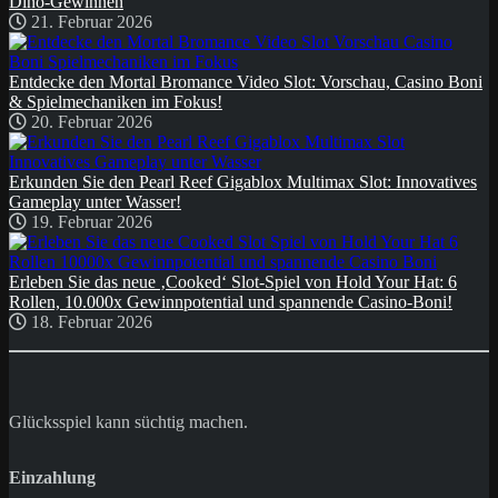
Dino-Gewinnen
21. Februar 2026
Entdecke den Mortal Bromance Video Slot: Vorschau, Casino Boni
& Spielmechaniken im Fokus!
20. Februar 2026
Erkunden Sie den Pearl Reef Gigablox Multimax Slot: Innovatives
Gameplay unter Wasser!
19. Februar 2026
Erleben Sie das neue ‚Cooked‘ Slot-Spiel von Hold Your Hat: 6
Rollen, 10.000x Gewinnpotential und spannende Casino-Boni!
18. Februar 2026
Glücksspiel kann süchtig machen.
Einzahlung