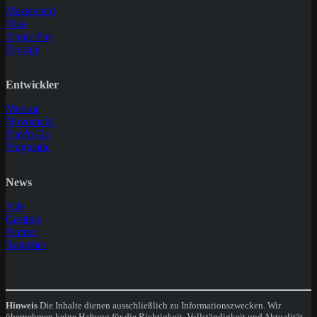
Mastercard
Visa
Apple Pay
Paysafe
Entwickler
Merkur
Novomatic
Play'n Go
Pragmatic
News
Alle
Casinos
Partner
Ratgeber
Hinweis
Die Inhalte dienen ausschließlich zu Informationszwecken. Wir
übernehmen keine Haftung für die Richtigkeit, Vollständigkeit und Aktualität