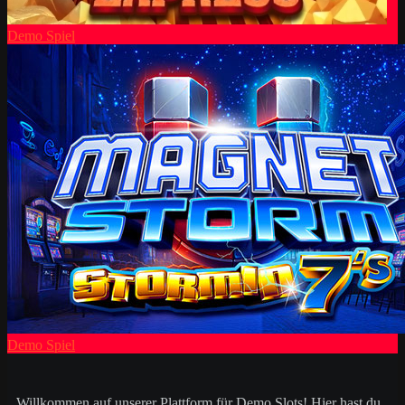
Demo Spiel
Demo Spiel
Willkommen auf unserer Plattform für Demo Slots! Hier hast du