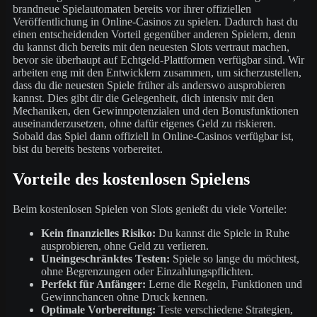
brandneue Spielautomaten bereits vor ihrer offiziellen
Veröffentlichung in Online-Casinos zu spielen. Dadurch hast du
einen entscheidenden Vorteil gegenüber anderen Spielern, denn
du kannst dich bereits mit den neuesten Slots vertraut machen,
bevor sie überhaupt auf Echtgeld-Plattformen verfügbar sind. Wir
arbeiten eng mit den Entwicklern zusammen, um sicherzustellen,
dass du die neuesten Spiele früher als anderswo ausprobieren
kannst. Dies gibt dir die Gelegenheit, dich intensiv mit den
Mechaniken, den Gewinnpotenzialen und den Bonusfunktionen
auseinanderzusetzen, ohne dafür eigenes Geld zu riskieren.
Sobald das Spiel dann offiziell in Online-Casinos verfügbar ist,
bist du bereits bestens vorbereitet.
Vorteile des kostenlosen Spielens
Beim kostenlosen Spielen von Slots genießt du viele Vorteile:
Kein finanzielles Risiko:
Du kannst die Spiele in Ruhe
ausprobieren, ohne Geld zu verlieren.
Uneingeschränktes Testen:
Spiele so lange du möchtest,
ohne Begrenzungen oder Einzahlungspflichten.
Perfekt für Anfänger:
Lerne die Regeln, Funktionen und
Gewinnchancen ohne Druck kennen.
Optimale Vorbereitung:
Teste verschiedene Strategien,