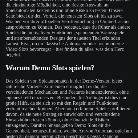
die einzigartige Möglichkeit, eine riesige Auswahl an
Spielautomaten kostenlos und ohne Risiko zu testen. Unsere
Seite bietet dir den Vorteil, die neuesten Slots oft bis zu zwei
Wochen vor ihrer offiziellen Veröffentlichung in Online-Casinos
ausprobieren zu können. Das bedeutet, dass du früher als andere
Spieler die innovativen Funktionen, spannenden Bonusspiele
und atemberaubenden Designs der neuesten Titel erkunden
kannst. Egal, ob du klassische Automaten oder hochmoderne
Video-Slots bevorzugst – hier findest du alles, was dein Herz
begehrt.
Warum Demo Slots spielen?
Das Spielen von Spielautomaten in der Demo-Version bietet
zahlreiche Vorteile. Zum einen ermöglicht es dir, die
verschiedenen Mechaniken und Features kennenzulernen, ohne
eigenes Geld einzusetzen. Besonders für Anfänger ist dies eine
große Hilfe, da sie sich so mit den Regeln und Funktionen
vertraut machen können. Aber auch erfahrene Spieler profitieren
davon, da sie neue Strategien entwickeln und verschiedene
Einsatzhöhen testen können, ohne finanzielle Risiken
einzugehen. Darüber hinaus geben Demo Slots dir die
Gelegenheit, herauszufinden, welche Art von Automatenspiel am
besten zu deinem persönlichen Geschmack passt. Manche