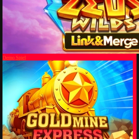
Demo Spiel