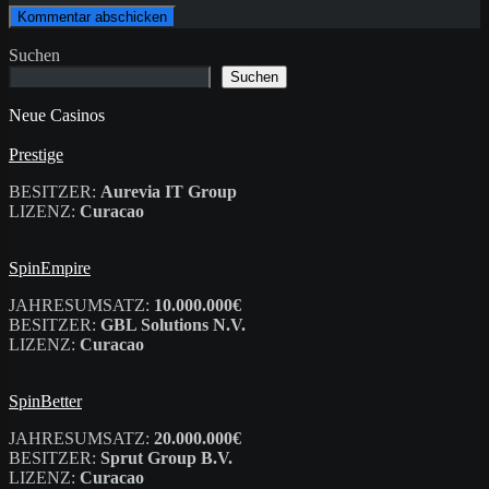
Suchen
Suchen
Neue Casinos
Prestige
BESITZER:
Aurevia IT Group
LIZENZ:
Curacao
SpinEmpire
JAHRESUMSATZ:
10.000.000€
BESITZER:
GBL Solutions N.V.
LIZENZ:
Curacao
SpinBetter
JAHRESUMSATZ:
20.000.000€
BESITZER:
Sprut Group B.V.
LIZENZ:
Curacao