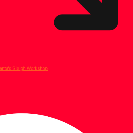
Santa's Sleigh Workshop