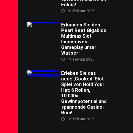
Fokus!
20. Februar 2026
Erkunden Sie den
Pearl Reef Gigablox
Multimax Slot:
Innovatives
Gameplay unter
Wasser!
19. Februar 2026
Erleben Sie das
neue ‚Cooked‘ Slot-
Spiel von Hold Your
Hat: 6 Rollen,
10.000x
Gewinnpotential und
spannende Casino-
Boni!
18. Februar 2026