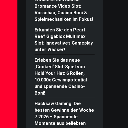
Bromance Video Slot:
Vorschau, Casino Boni &
Spielmechaniken im Fokus!
Erkunden Sie den Pearl
Reef Gigablox Multimax
Slot: Innovatives Gameplay
unter Wasser!
Erleben Sie das neue
‚Cooked‘ Slot-Spiel von
Hold Your Hat: 6 Rollen,
10.000x Gewinnpotential
und spannende Casino-
Boni!
Hacksaw Gaming: Die
besten Gewinne der Woche
7 2026 – Spannende
Momente aus beliebten