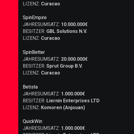
LIZENZ:
Curacao
SpinEmpire
JAHRESUMSATZ:
10.000.000€
BESITZER:
GBL Solutions N.V.
LIZENZ:
Curacao
SpinBetter
JAHRESUMSATZ:
20.000.000€
BESITZER:
Sprut Group B.V.
LIZENZ:
Curacao
Betista
JAHRESUMSATZ:
1.000.000€
BESITZER:
Liernin Enterprises LTD
LIZENZ:
Komoren (Anjouan)
QuickWin
JAHRESUMSATZ:
1.000.000€