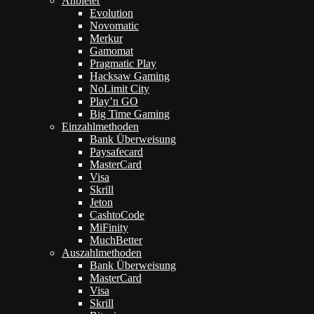
Anbieter
Evolution
Novomatic
Merkur
Gamomat
Pragmatic Play
Hacksaw Gaming
NoLimit City
Play’n GO
Big Time Gaming
Einzahlmethoden
Bank Überweisung
Paysafecard
MasterCard
Visa
Skrill
Jeton
CashtoCode
MiFinity
MuchBetter
Auszahlmethoden
Bank Überweisung
MasterCard
Visa
Skrill