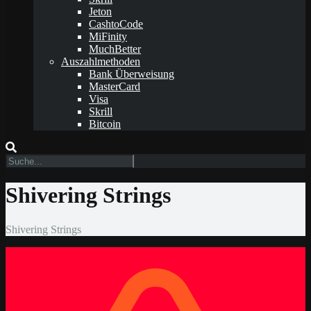
Jeton
CashtoCode
MiFinity
MuchBetter
Auszahlmethoden
Bank Überweisung
MasterCard
Visa
Skrill
Bitcoin
Shivering Strings
Shivering Strings