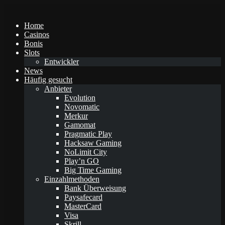
Home
Casinos
Bonis
Slots
Entwickler
News
Häufig gesucht
Anbieter
Evolution
Novomatic
Merkur
Gamomat
Pragmatic Play
Hacksaw Gaming
NoLimit City
Play’n GO
Big Time Gaming
Einzahlmethoden
Bank Überweisung
Paysafecard
MasterCard
Visa
Skrill